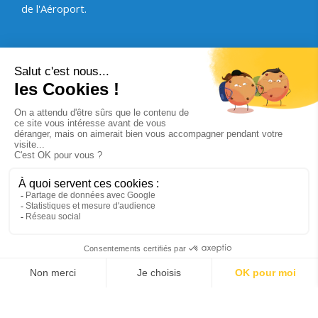
de l'Aéroport.
Rappels :
• Le dépassement d'une minute des plages horaires ou
journalières entraîne le passage dans la tranche
supérieure.
• Les droits perçus ne sont que des droits de
stationnement. L'aéroport décline toute responsabilité en
cas de retard de vol.
• Le stationnement en dépose minute aux abords de
l’aérogare est interdit. Pour déposer des passagers,
utilisez les parkings publics.
• Les droits perçus ne sont que des droits de
stationnement. L’aéroport décline toute responsabilité en
cas de vol, détérioration ou accident pouvant survenir
pendant le stationnement.