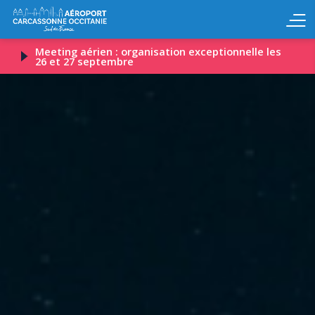
Meeting aérien : organisation exceptionnelle les
26 et 27 septembre